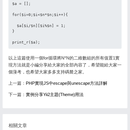
$a = [];

for($i=0;$i<$n*$n;$i++){

  $a[$i/$n][$i%$n] = 1;

}

print_r($a);
以上這篇使用一個for循環將N*N的二維數組的所有值置1實
現方法就是小編分享給大家的全部內容了，希望能給大家一
個蓡考，也希望大家多多支持碼辳之家。
上一篇：
PHP實現JS中escape與unescape方法詳解
下一篇：
實例分享Yii2主題(Theme)用法
相關文章