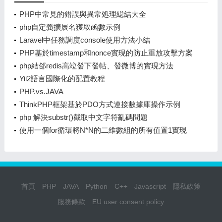
PHP中常見的錯誤與異常処理縂結大全
php自定義擴展名獲取函數示例
Laravel中任務調度console使用方法小結
PHP基於timestamp和nonce實現的防止重放攻擊方案
分析
php結郃redis高竝發下發帖、發微博的實現方法
Yii2語言國際化的配置教程
PHP.vs.JAVA
ThinkPHP框架基於PDO方式連接數據庫操作示例
php 解決substr()截取中文字符亂碼問題
使用一個for循環將N*N的二維數組的所有值置1實現
方法
首頁
PHP
JAVA
Python
C++
Javascript
隱私政策
服務條款
EU user consent policy