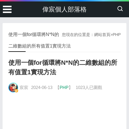
偉宸個人部落格
使用一個for循環將N*N的
您現在的位置是：
網站首頁
>
PHP
二維數組的所有值置1實現方法
使用一個for循環將N*N的二維數組的所
有值置1實現方法
宸宸
2024-06-13
【
PHP
】
1023人已圍觀