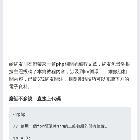
給網友朋友們帶來一篇
php
相關的編程文章，網友魚景曜根
據主題投稿了本篇教程內容，涉及到for循環、二維數組相
關內容，已被372網友關注，相關難點技巧可以閲讀下方的
電子資料。
廢話不多說，直接上代碼
<?php

// 使用一個for循環將N*N的二維數組的所有值置1

$n = 3;
