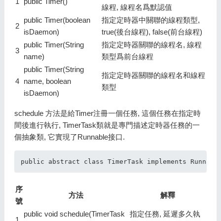
1
public Timer()
線程, 線程名爲默認值
public Timer(boolean
指定定時器中關聯的線程類型,
2
isDaemon)
true(後台線程), false(前台線程)
public Timer(String
指定定時器關聯的線程名, 線程
3
name)
類型爲前台線程
public Timer(String
指定定時器關聯的線程名和線程
4
name, boolean
類型
isDaemon)
schedule 方法是給Timer注冊一個任務, 這個任務在指定時
間後進行執行, TimerTask類就是專門描述定時器任務的一
個抽象類, 它實現了Runnable接口.
序
方法
解釋
號
public void schedule(TimerTask
指定任務, 延遲多久執
1