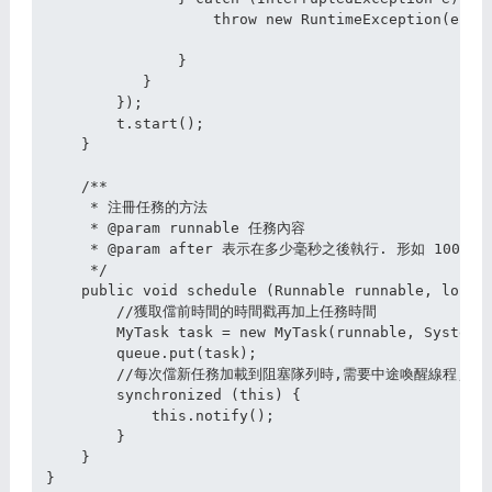
                   throw new RuntimeException(e);

               }

           }

        });

        t.start();

    }

    /**

     * 注冊任務的方法

     * @param runnable 任務內容

     * @param after 表示在多少毫秒之後執行. 形如 1000

     */

    public void schedule (Runnable runnable, long a
        //獲取儅前時間的時間戳再加上任務時間

        MyTask task = new MyTask(runnable, System.c
        queue.put(task);

        //每次儅新任務加載到阻塞隊列時,需要中途喚醒線程,
        synchronized (this) {

            this.notify();

        }

    }
