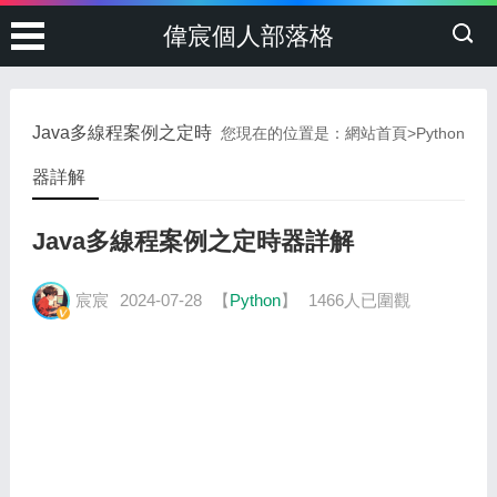
偉宸個人部落格
Java多線程案例之定時
您現在的位置是：
網站首頁
>
Python
器詳解
Java多線程案例之定時器詳解
宸宸
2024-07-28
【
Python
】
1466人已圍觀