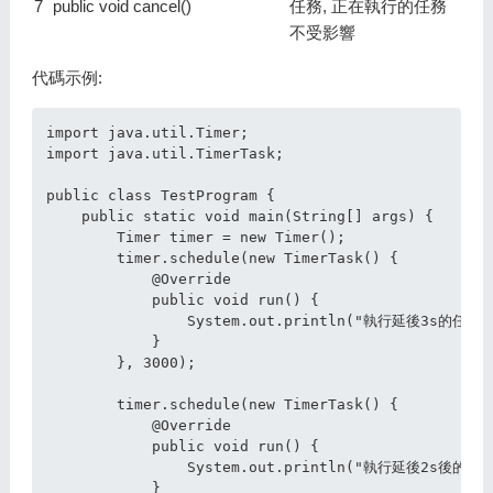
7
public void cancel()
任務, 正在執行的任務
不受影響
代碼示例:
import java.util.Timer;

import java.util.TimerTask;

public class TestProgram {

    public static void main(String[] args) {

        Timer timer = new Timer();

        timer.schedule(new TimerTask() {

            @Override

            public void run() {

                System.out.println("執行延後3s的任務!"
            }

        }, 3000);

        timer.schedule(new TimerTask() {

            @Override

            public void run() {

                System.out.println("執行延後2s後的任務!
            }
