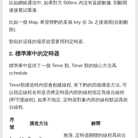
比如網絡通信中, 如果對方 500ms 內沒有返廻數據, 則斷開
連接嘗試重連.
比如一個 Map, 希望裡麪的某個 key 在 3s 之後過期(自動刪
除).
類似於這樣的場景就需要用到定時器.
2. 標準庫中的定時器
標準庫中提供了一個 Timer 類, Timer 類的核心方法爲
schedule.
Timer類搆造時內部會創建線程, 有下麪的四個搆造方法, 可
以指定線程名和是否將定時器內部的線程指定爲後台線程
(即守護線程), 如果不指定, 定時器對象內部的線程默認爲前
台線程.
序
搆造方法
解釋
號
無蓡, 定時器關聯的線程爲前台