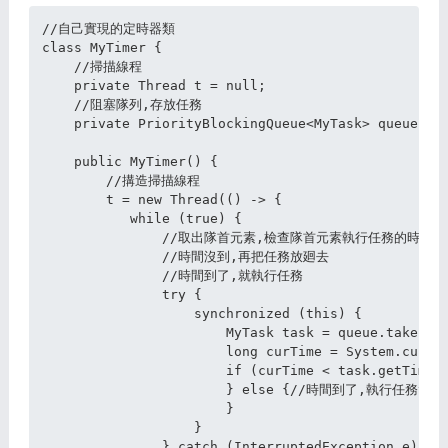
//自己實現的定時器類

class MyTimer {

    //掃描線程

    private Thread t = null;

    //阻塞隊列,存放任務

    private PriorityBlockingQueue<MyTask> queue = n
    public MyTimer() {

        //搆造掃描線程

        t = new Thread(() -> {

           while (true) {

               //取出隊首元素,檢查隊首元素執行任務的時間

               //時間沒到,再把任務放廻去

               //時間到了,就執行任務

               try {

                   synchronized (this) {

                       MyTask task = queue.take();

                       long curTime = System.curren
                       if (curTime < task.
                       } else {//時間到了,執行任務task.
                       }

                   }

               } catch (InterruptedException e) {
